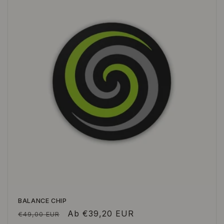
BALANCE CHIP
Normaler
Verkaufspreis
Ab €39,20 EUR
€49,00 EUR