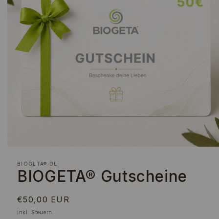
Medien
1
in
BIOGETA® DE
BIOGETA® Gutscheine
Modal
öffnen
Normaler
€50,00 EUR
Preis
Inkl. Steuern.