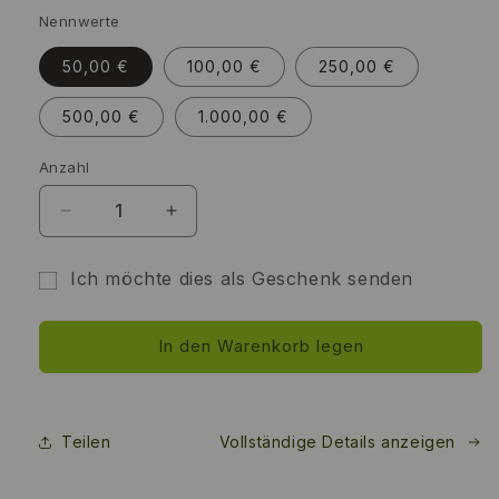
Nennwerte
50,00 €
100,00 €
250,00 €
500,00 €
1.000,00 €
Anzahl
Anzahl
Verringere
Erhöhe
die
die
Menge
Menge
Ich möchte dies als Geschenk senden
für
für
Formular
BIOGETA®
BIOGETA®
für
Gutscheine
Gutscheine
In den Warenkorb legen
den
Empfänger
des
Gutscheins
Teilen
Vollständige Details anzeigen
minimiert